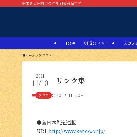
栃木県大田原市の少年剣道教室です
TOP
剣道のメリット
大剣の
ホーム
ブログ
2011
リンク集
11/10
ブログ
2011年11月10日
●全日本剣道連盟
URL:
http://www.kendo.or.jp/