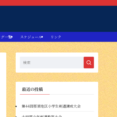
ログ一覧
スケジュール
リンク
最近の投稿
第44回那須地区小学生剣道錬成大会
大田原少年剣道教室大会