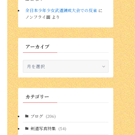
全日本少年少女武道錬成大会での反省
に
ノンフライ面
より
アーカイブ
ア
ー
カ
イ
ブ
カテゴリー
ブログ
(206)
剣道写真特集
(54)