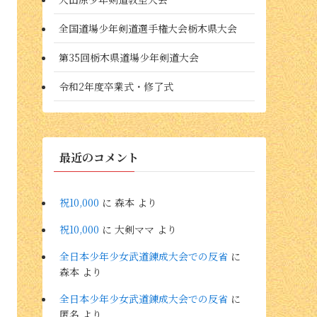
全国道場少年剣道選手権大会栃木県大会
第35回栃木県道場少年剣道大会
令和2年度卒業式・修了式
最近のコメント
祝10,000
に
森本
より
祝10,000
に
大剣ママ
より
全日本少年少女武道錬成大会での反省
に
森本
より
全日本少年少女武道錬成大会での反省
に
匿名
より