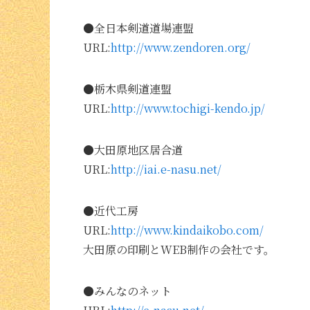
●全日本剣道道場連盟
URL:
http://www.zendoren.org/
●栃木県剣道連盟
URL:
http://www.tochigi-kendo.jp/
●大田原地区居合道
URL:
http://iai.e-nasu.net/
●近代工房
URL:
http://www.kindaikobo.com/
大田原の印刷とWEB制作の会社です。
●みんなのネット