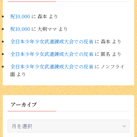
祝10,000
に
森本
より
祝10,000
に
大剣ママ
より
全日本少年少女武道錬成大会での反省
に
森本
より
全日本少年少女武道錬成大会での反省
に
匿名
より
全日本少年少女武道錬成大会での反省
に
ノンフライ
面
より
アーカイブ
ア
ー