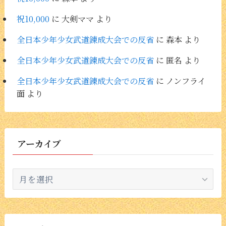
祝10,000
に
大剣ママ
より
全日本少年少女武道錬成大会での反省
に
森本
より
全日本少年少女武道錬成大会での反省
に
匿名
より
全日本少年少女武道錬成大会での反省
に
ノンフライ
面
より
アーカイブ
ア
ー
カ
イ
ブ